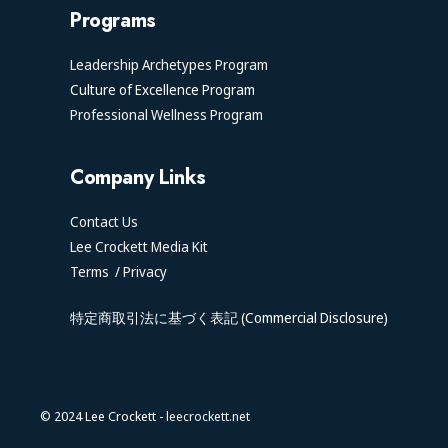
Programs
Leadership Archetypes Program
Culture of Excellence Program
Professional Wellness Program
Company Links
Contact Us
Lee Crockett Media Kit
Terms
/
Privacy
特定商取引法に基づく表記 (Commercial Disclosure)
© 2024 Lee Crockett -
leecrockett.net